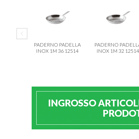
 ALAR
PADERNO PADELLA
PADERNO PADELL
IANCA 6
INOX 1M 36 12514
INOX 1M 32 12514
213
INGROSSO ARTICOLI
PRODOTT