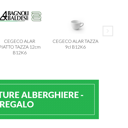
CEGECO ALAR
CEGECO ALAR TAZZA
IBCT P
PIATTO TAZZA 12cm
9cl B12K6
MELAMI
B12K6
TURE ALBERGHIERE -
A REGALO