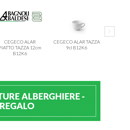
CEGECO ALAR
CEGECO ALAR TAZZA
IBCT P
PIATTO TAZZA 12cm
9cl B12K6
MELAMI
B12K6
TURE ALBERGHIERE -
A REGALO