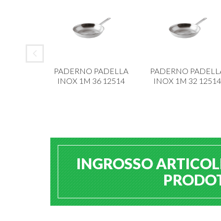
 ALAR
PADERNO PADELLA
PADERNO PADELL
IANCA 6
INOX 1M 36 12514
INOX 1M 32 12514
213
INGROSSO ARTICOLI
PRODOTT