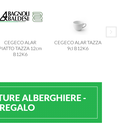
CEGECO ALAR
CEGECO ALAR TAZZA
IBCT P
PIATTO TAZZA 12cm
9cl B12K6
MELAMI
B12K6
TURE ALBERGHIERE -
A REGALO