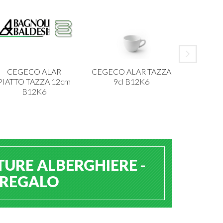
CEGECO ALAR
CEGECO ALAR TAZZA
IBCT P
PIATTO TAZZA 12cm
9cl B12K6
MELAMI
B12K6
TURE ALBERGHIERE -
A REGALO