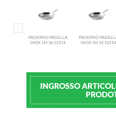
 ALAR
PADERNO PADELLA
PADERNO PADELL
IANCA 6
INOX 1M 36 12514
INOX 1M 32 12514
213
INGROSSO ARTICOLI
PRODOTT