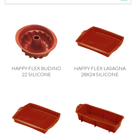
TUTTE LE CATEGORIE
ACCESSORI CUCINA
ACCESSORI TAVOLA
ACCESSORI VETRO
BAGNO
BAR
HAPPY FLEX BUDINO
HAPPY FLEX LASAGNA
BILANCE
22 SILICONE
28X24 SILICONE
BOLLITORI E THERMOS
BRANDANI
CAFFETTERIA E RICAMBI
CALICI E BICCHIERI
CAMPEGGIO E GIARDINO