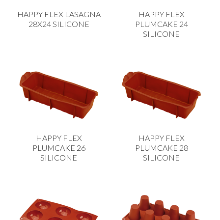
CARRELLI
HAPPY FLEX LASAGNA
HAPPY FLEX
CARTA
28X24 SILICONE
PLUMCAKE 24
SILICONE
COLTELLI E POSATE
COTTURA
FIORI ARTIFICIALI
FONDUES E PIETRE OLLARI
IL COCCIO
LA PASTA
HAPPY FLEX
HAPPY FLEX
LEGNO
PLUMCAKE 26
PLUMCAKE 28
SILICONE
SILICONE
OGGETTISTICA
OMBRELLI
PASTICCERIA
PICCOLI ELETTRODOMESTICI