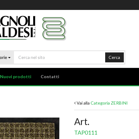
orie
Cerca
Nuovi prodotti
Contatti
Vai alla
Categoria ZERBINI
Art.
TAP0111