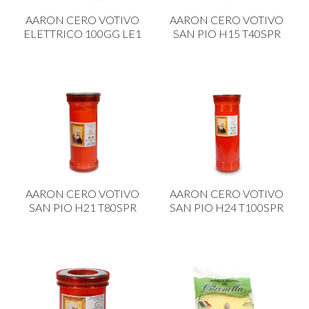
CARRELLI
AARON CERO VOTIVO
AARON CERO VOTIVO
CARTA
ELETTRICO 100GG LE1
SAN PIO H15 T40SPR
COLTELLI E POSATE
COTTURA
FIORI ARTIFICIALI
FONDUES E PIETRE OLLARI
IL COCCIO
LA PASTA
AARON CERO VOTIVO
AARON CERO VOTIVO
LEGNO
SAN PIO H21 T80SPR
SAN PIO H24 T100SPR
OGGETTISTICA
OMBRELLI
PASTICCERIA
PICCOLI ELETTRODOMESTICI