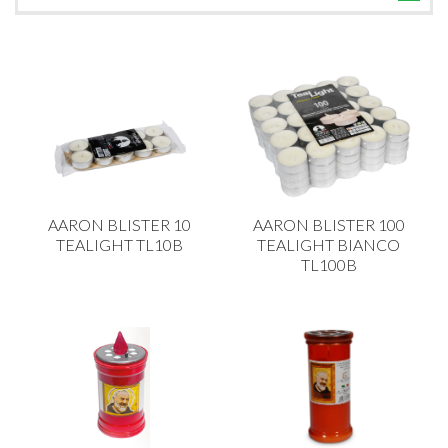
TUTTE LE CATEGORIE
ACCESSORI CUCINA
ACCESSORI TAVOLA
ACCESSORI VETRO
BAGNO
BAR
AARON BLISTER 10
AARON BLISTER 100
BILANCE
TEALIGHT TL10B
TEALIGHT BIANCO
TL100B
BOLLITORI E THERMOS
BRANDANI
CAFFETTERIA E RICAMBI
CALICI E BICCHIERI
CAMPEGGIO E GIARDINO