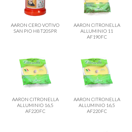
PLASTICA IN CUCINA
PORCELLANA
AARON CERO VOTIVO
AARON CITRONELLA
PULIZIA E IGIENE
SAN PIO H8 T20SPR
ALLUMINIO 11
AF190FC
SCALE E SGABELLI
STOFFA
TENDI E STIRA
TUTTO PER L'OLIO
UTENSILI IN CUCINA
ZERBINI
AARON CITRONELLA
AARON CITRONELLA
ALLUMINIO 16,5
ALLUMINIO 16,5
AF220FC
AF220FC