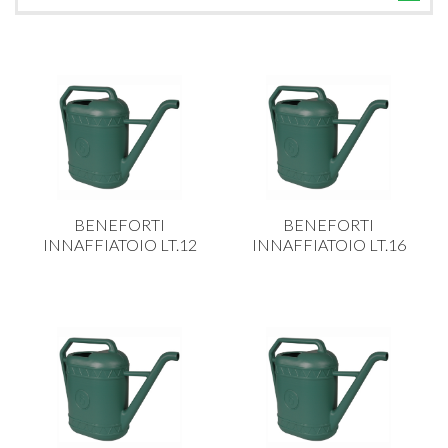
TUTTE LE CATEGORIE
ACCESSORI CUCINA
ACCESSORI TAVOLA
ACCESSORI VETRO
BAGNO
BAR
BENEFORTI
BENEFORTI
BILANCE
INNAFFIATOIO LT.12
INNAFFIATOIO LT.16
BOLLITORI E THERMOS
BRANDANI
CAFFETTERIA E RICAMBI
CALICI E BICCHIERI
CAMPEGGIO E GIARDINO