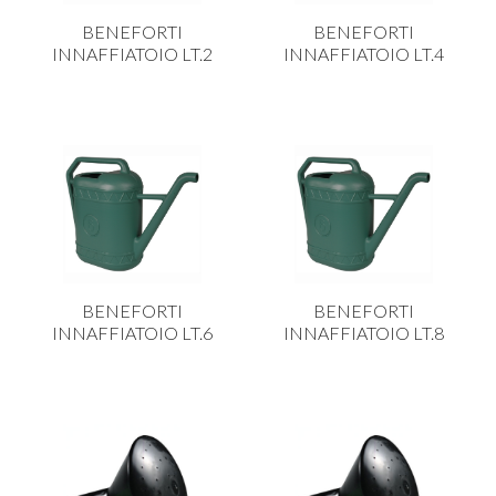
CARRELLI
BENEFORTI
BENEFORTI
CARTA
INNAFFIATOIO LT.2
INNAFFIATOIO LT.4
COLTELLI E POSATE
COTTURA
FIORI ARTIFICIALI
FONDUES E PIETRE OLLARI
IL COCCIO
LA PASTA
BENEFORTI
BENEFORTI
LEGNO
INNAFFIATOIO LT.6
INNAFFIATOIO LT.8
OGGETTISTICA
OMBRELLI
PASTICCERIA
PICCOLI ELETTRODOMESTICI