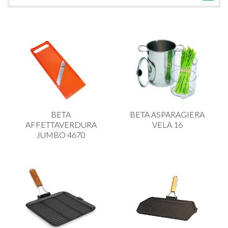
TUTTE LE CATEGORIE
ACCESSORI CUCINA
ACCESSORI TAVOLA
ACCESSORI VETRO
BAGNO
BAR
BETA
BETA ASPARAGIERA
BILANCE
AFFETTAVERDURA
VELA 16
JUMBO 4670
BOLLITORI E THERMOS
BRANDANI
CAFFETTERIA E RICAMBI
CALICI E BICCHIERI
CAMPEGGIO E GIARDINO