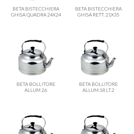
CARRELLI
BETA BISTECCHIERA
BETA BISTECCHIERA
CARTA
GHISA QUADRA 24X24
GHISA RETT. 21X35
COLTELLI E POSATE
COTTURA
FIORI ARTIFICIALI
FONDUES E PIETRE OLLARI
IL COCCIO
LA PASTA
BETA BOLLITORE
BETA BOLLITORE
LEGNO
ALLUM 26
ALLUM.18 LT.2
OGGETTISTICA
OMBRELLI
PASTICCERIA
PICCOLI ELETTRODOMESTICI