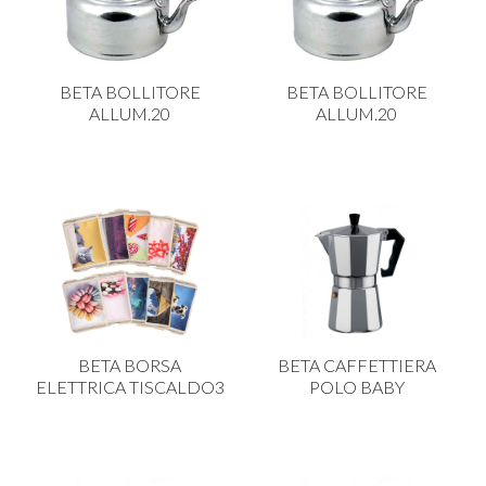
PLASTICA IN CUCINA
PORCELLANA
BETA BOLLITORE
BETA BOLLITORE
PULIZIA E IGIENE
ALLUM.20
ALLUM.20
SCALE E SGABELLI
STOFFA
TENDI E STIRA
TUTTO PER L'OLIO
UTENSILI IN CUCINA
ZERBINI
BETA BORSA
BETA CAFFETTIERA
ELETTRICA TISCALDO3
POLO BABY