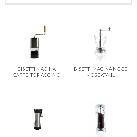
TUTTE LE CATEGORIE
ACCESSORI CUCINA
ACCESSORI TAVOLA
ACCESSORI VETRO
BAGNO
BAR
BISETTI MACINA
BISETTI MACINA NOCE
BILANCE
CAFFE' TOP ACCIAIO
MOSCATA 11
BOLLITORI E THERMOS
BRANDANI
CAFFETTERIA E RICAMBI
CALICI E BICCHIERI
CAMPEGGIO E GIARDINO