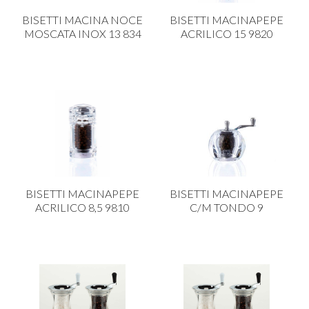
CARRELLI
BISETTI MACINA NOCE
BISETTI MACINAPEPE
CARTA
MOSCATA INOX 13 834
ACRILICO 15 9820
COLTELLI E POSATE
COTTURA
FIORI ARTIFICIALI
FONDUES E PIETRE OLLARI
IL COCCIO
LA PASTA
BISETTI MACINAPEPE
BISETTI MACINAPEPE
LEGNO
ACRILICO 8,5 9810
C/M TONDO 9
OGGETTISTICA
OMBRELLI
PASTICCERIA
PICCOLI ELETTRODOMESTICI