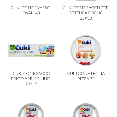
CARRELLI
CUKI CONF.2 VASSOI
CUKI CONF.SACCHETTI
CARTA
OVALI 43
COTTURA FORNO
25X38
COLTELLI E POSATE
COTTURA
FIORI ARTIFICIALI
FONDUES E PIETRE OLLARI
IL COCCIO
LA PASTA
CUKI CONF.SACCO
CUKI CONF.TEGLIA
LEGNO
FRIGO APRI&CHIUDI
PIZZA 32
20X15
OGGETTISTICA
OMBRELLI
PASTICCERIA
PICCOLI ELETTRODOMESTICI