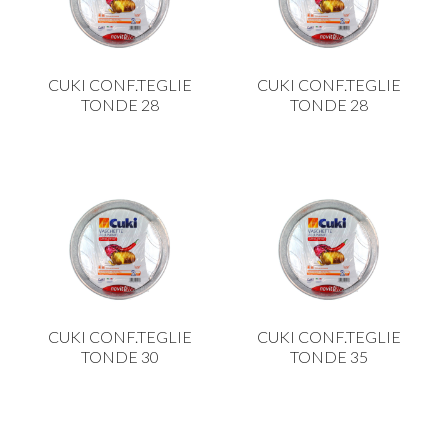
PLASTICA IN CUCINA
PORCELLANA
CUKI CONF.TEGLIE
CUKI CONF.TEGLIE
PULIZIA E IGIENE
TONDE 28
TONDE 28
SCALE E SGABELLI
STOFFA
TENDI E STIRA
TUTTO PER L'OLIO
UTENSILI IN CUCINA
ZERBINI
CUKI CONF.TEGLIE
CUKI CONF.TEGLIE
TONDE 30
TONDE 35