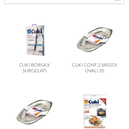
TUTTE LE CATEGORIE
ACCESSORI CUCINA
ACCESSORI TAVOLA
ACCESSORI VETRO
BAGNO
BAR
CUKI BORSA X
CUKI CONF.2 VASSOI
BILANCE
SURGELATI
OVALI 35
BOLLITORI E THERMOS
BRANDANI
CAFFETTERIA E RICAMBI
CALICI E BICCHIERI
CAMPEGGIO E GIARDINO