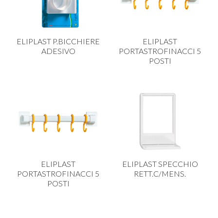
PLASTICA IN CUCINA
PORCELLANA
ELIPLAST P.BICCHIERE
ELIPLAST
PULIZIA E IGIENE
ADESIVO
PORTASTROFINACCI 5
POSTI
SCALE E SGABELLI
STOFFA
TENDI E STIRA
TUTTO PER L'OLIO
UTENSILI IN CUCINA
ZERBINI
ELIPLAST
ELIPLAST SPECCHIO
PORTASTROFINACCI 5
RETT.C/MENS.
POSTI