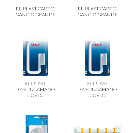
CARRELLI
ELIPLAST CART.12
ELIPLAST CART.12
CARTA
GANCIO GRANDE
GANCIO GRANDE
COLTELLI E POSATE
COTTURA
FIORI ARTIFICIALI
FONDUES E PIETRE OLLARI
IL COCCIO
LA PASTA
ELIPLAST
ELIPLAST
LEGNO
P.ASCIUGAMANO
P.ASCIUGAMANO
CORTO
CORTO
OGGETTISTICA
OMBRELLI
PASTICCERIA
PICCOLI ELETTRODOMESTICI