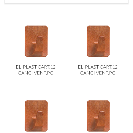
TUTTE LE CATEGORIE
ACCESSORI CUCINA
ACCESSORI TAVOLA
ACCESSORI VETRO
BAGNO
BAR
ELIPLAST CART.12
ELIPLAST CART.12
BILANCE
GANCI VENT.PC
GANCI VENT.PC
BOLLITORI E THERMOS
BRANDANI
CAFFETTERIA E RICAMBI
CALICI E BICCHIERI
CAMPEGGIO E GIARDINO