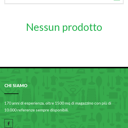
TUTTE LE CATEGORIE
ACCESSORI CUCINA
Nessun prodotto
ACCESSORI TAVOLA
ACCESSORI VETRO
BAGNO
BAR
BILANCE
BOLLITORI E THERMOS
CHI SIAMO
BRANDANI
CAFFETTERIA E RICAMBI
170 anni di esperienza, oltre 1500 mq di magazzino con più di
CALICI E BICCHIERI
10.000 referenze sempre disponibili.
CAMPEGGIO E GIARDINO