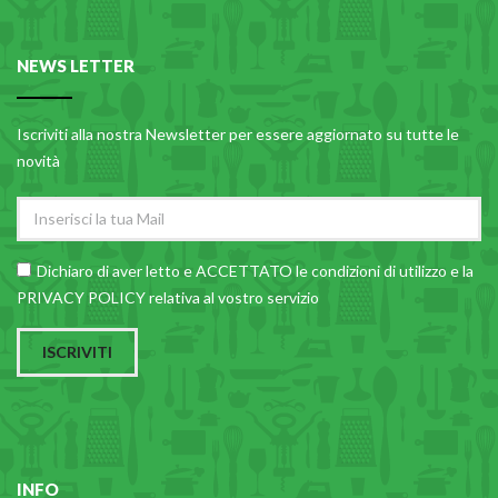
CARRELLI
CARTA
NEWS LETTER
COLTELLI E POSATE
COTTURA
Iscriviti alla nostra Newsletter per essere aggiornato su tutte le
novità
FIORI ARTIFICIALI
FONDUES E PIETRE OLLARI
IL COCCIO
Dichiaro di aver letto e ACCETTATO le
condizioni di utilizzo
e la
LA PASTA
PRIVACY POLICY relativa al vostro servizio
LEGNO
ISCRIVITI
OGGETTISTICA
OMBRELLI
PASTICCERIA
PICCOLI ELETTRODOMESTICI
INFO