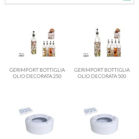
TUTTE LE CATEGORIE
ACCESSORI CUCINA
ACCESSORI TAVOLA
ACCESSORI VETRO
BAGNO
BAR
GERIMPORT BOTTIGLIA
GERIMPORT BOTTIGLIA
BILANCE
OLIO DECORATA 250
OLIO DECORATA 500
BOLLITORI E THERMOS
BRANDANI
CAFFETTERIA E RICAMBI
CALICI E BICCHIERI
CAMPEGGIO E GIARDINO