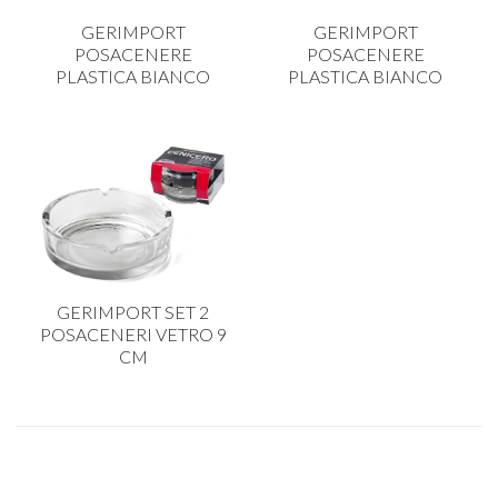
CARRELLI
GERIMPORT
GERIMPORT
CARTA
POSACENERE
POSACENERE
PLASTICA BIANCO
PLASTICA BIANCO
COLTELLI E POSATE
COTTURA
FIORI ARTIFICIALI
FONDUES E PIETRE OLLARI
IL COCCIO
LA PASTA
GERIMPORT SET 2
LEGNO
POSACENERI VETRO 9
CM
OGGETTISTICA
OMBRELLI
PASTICCERIA
PICCOLI ELETTRODOMESTICI