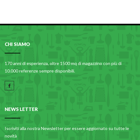
PLASTICA IN CUCINA
PORCELLANA
PULIZIA E IGIENE
SCALE E SGABELLI
CHI SIAMO
STOFFA
170 anni di esperienza, oltre 1500 mq di magazzino con più di
TENDI E STIRA
10.000 referenze sempre disponibili.
TUTTO PER L'OLIO
UTENSILI IN CUCINA
ZERBINI
NEWS LETTER
Iscriviti alla nostra Newsletter per essere aggiornato su tutte le
novità