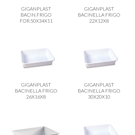
CARRELLI
GIGANPLAST
GIGANPLAST
CARTA
BACIN.FRIGO
BACINELLA FRIGO
FOR.50X34X11
22X12X8
COLTELLI E POSATE
COTTURA
FIORI ARTIFICIALI
FONDUES E PIETRE OLLARI
IL COCCIO
LA PASTA
GIGANPLAST
GIGANPLAST
LEGNO
BACINELLA FRIGO
BACINELLA FRIGO
26X16X8
30X20X10
OGGETTISTICA
OMBRELLI
PASTICCERIA
PICCOLI ELETTRODOMESTICI