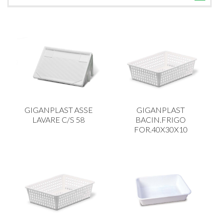
TUTTE LE CATEGORIE
ACCESSORI CUCINA
ACCESSORI TAVOLA
ACCESSORI VETRO
BAGNO
BAR
GIGANPLAST ASSE
GIGANPLAST
BILANCE
LAVARE C/S 58
BACIN.FRIGO
FOR.40X30X10
BOLLITORI E THERMOS
BRANDANI
CAFFETTERIA E RICAMBI
CALICI E BICCHIERI
CAMPEGGIO E GIARDINO