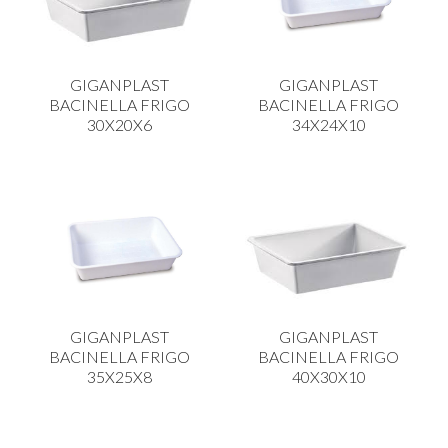
PLASTICA IN CUCINA
PORCELLANA
GIGANPLAST
GIGANPLAST
PULIZIA E IGIENE
BACINELLA FRIGO
BACINELLA FRIGO
30X20X6
34X24X10
SCALE E SGABELLI
STOFFA
TENDI E STIRA
TUTTO PER L'OLIO
UTENSILI IN CUCINA
ZERBINI
GIGANPLAST
GIGANPLAST
BACINELLA FRIGO
BACINELLA FRIGO
35X25X8
40X30X10