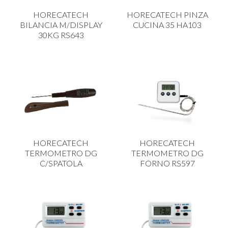
CARRELLI
HORECATECH
HORECATECH PINZA
CARTA
BILANCIA M/DISPLAY
CUCINA 35 HA103
30KG RS643
COLTELLI E POSATE
COTTURA
FIORI ARTIFICIALI
FONDUES E PIETRE OLLARI
IL COCCIO
LA PASTA
HORECATECH
HORECATECH
LEGNO
TERMOMETRO DG
TERMOMETRO DG
C/SPATOLA
FORNO RS597
OGGETTISTICA
OMBRELLI
PASTICCERIA
PICCOLI ELETTRODOMESTICI