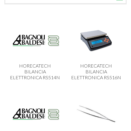
TUTTE LE CATEGORIE
ACCESSORI CUCINA
ACCESSORI TAVOLA
ACCESSORI VETRO
BAGNO
BAR
HORECATECH
HORECATECH
BILANCE
BILANCIA
BILANCIA
ELETTRONICA RS514N
ELETTRONICA RS516N
BOLLITORI E THERMOS
BRANDANI
CAFFETTERIA E RICAMBI
CALICI E BICCHIERI
CAMPEGGIO E GIARDINO