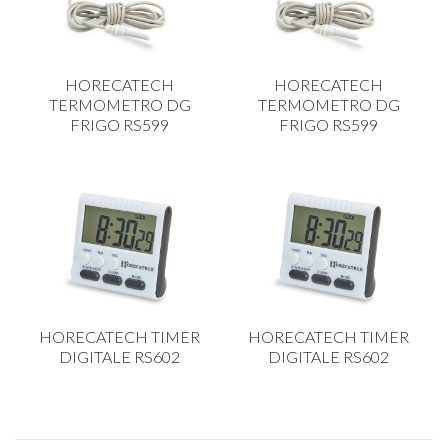
PLASTICA IN CUCINA
PORCELLANA
HORECATECH
HORECATECH
PULIZIA E IGIENE
TERMOMETRO DG
TERMOMETRO DG
FRIGO RS599
FRIGO RS599
SCALE E SGABELLI
STOFFA
TENDI E STIRA
TUTTO PER L'OLIO
UTENSILI IN CUCINA
ZERBINI
HORECATECH TIMER
HORECATECH TIMER
DIGITALE RS602
DIGITALE RS602