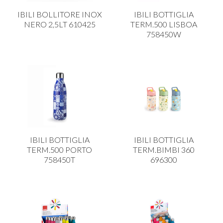
CARRELLI
IBILI BOLLITORE INOX
IBILI BOTTIGLIA
CARTA
NERO 2,5LT 610425
TERM.500 LISBOA
758450W
COLTELLI E POSATE
COTTURA
FIORI ARTIFICIALI
FONDUES E PIETRE OLLARI
IL COCCIO
LA PASTA
IBILI BOTTIGLIA
IBILI BOTTIGLIA
LEGNO
TERM.500 PORTO
TERM.BIMBI 360
758450T
696300
OGGETTISTICA
OMBRELLI
PASTICCERIA
PICCOLI ELETTRODOMESTICI