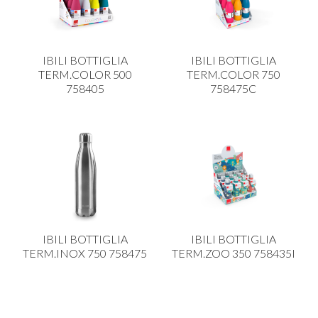
PLASTICA IN CUCINA
PORCELLANA
IBILI BOTTIGLIA
IBILI BOTTIGLIA
PULIZIA E IGIENE
TERM.COLOR 500
TERM.COLOR 750
758405
758475C
SCALE E SGABELLI
STOFFA
TENDI E STIRA
TUTTO PER L'OLIO
UTENSILI IN CUCINA
ZERBINI
IBILI BOTTIGLIA
IBILI BOTTIGLIA
TERM.INOX 750 758475
TERM.ZOO 350 758435I