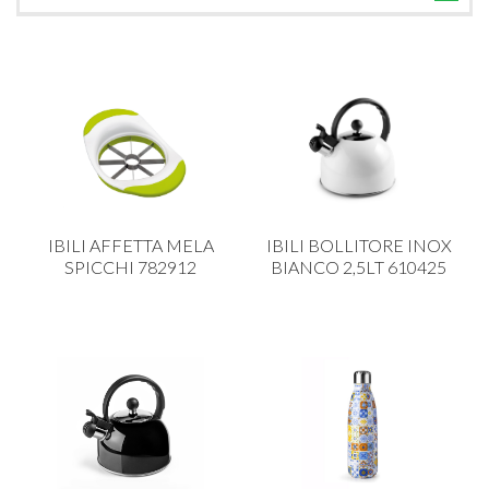
TUTTE LE CATEGORIE
ACCESSORI CUCINA
ACCESSORI TAVOLA
ACCESSORI VETRO
BAGNO
BAR
IBILI AFFETTA MELA
IBILI BOLLITORE INOX
BILANCE
SPICCHI 782912
BIANCO 2,5LT 610425
BOLLITORI E THERMOS
BRANDANI
CAFFETTERIA E RICAMBI
CALICI E BICCHIERI
CAMPEGGIO E GIARDINO