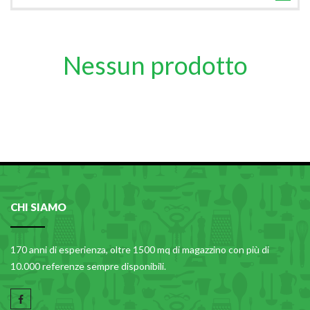
TUTTE LE CATEGORIE
ACCESSORI CUCINA
Nessun prodotto
ACCESSORI TAVOLA
ACCESSORI VETRO
BAGNO
BAR
BILANCE
BOLLITORI E THERMOS
CHI SIAMO
BRANDANI
CAFFETTERIA E RICAMBI
170 anni di esperienza, oltre 1500 mq di magazzino con più di
CALICI E BICCHIERI
10.000 referenze sempre disponibili.
CAMPEGGIO E GIARDINO