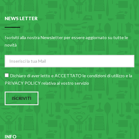
CARRELLI
CARTA
NEWS LETTER
COLTELLI E POSATE
COTTURA
Iscriviti alla nostra Newsletter per essere aggiornato su tutte le
novità
FIORI ARTIFICIALI
FONDUES E PIETRE OLLARI
IL COCCIO
Dichiaro di aver letto e ACCETTATO le
condizioni di utilizzo
e la
LA PASTA
PRIVACY POLICY relativa al vostro servizio
LEGNO
ISCRIVITI
OGGETTISTICA
OMBRELLI
PASTICCERIA
PICCOLI ELETTRODOMESTICI
INFO