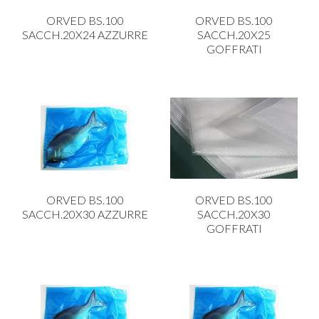
CARRELLI
ORVED BS.100
ORVED BS.100
CARTA
SACCH.20X24 AZZURRE
SACCH.20X25
GOFFRATI
COLTELLI E POSATE
COTTURA
FIORI ARTIFICIALI
FONDUES E PIETRE OLLARI
IL COCCIO
LA PASTA
ORVED BS.100
ORVED BS.100
LEGNO
SACCH.20X30 AZZURRE
SACCH.20X30
GOFFRATI
OGGETTISTICA
OMBRELLI
PASTICCERIA
PICCOLI ELETTRODOMESTICI