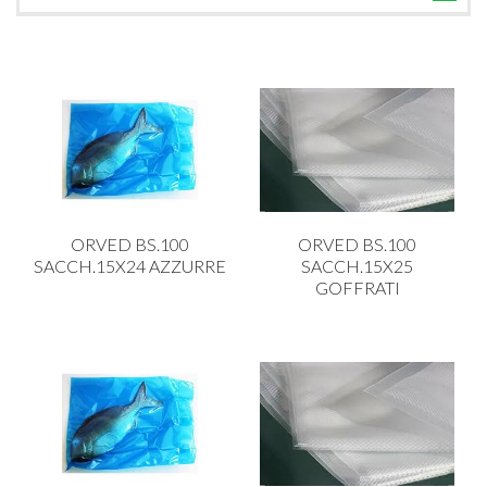
TUTTE LE CATEGORIE
ACCESSORI CUCINA
ACCESSORI TAVOLA
ACCESSORI VETRO
BAGNO
BAR
ORVED BS.100
ORVED BS.100
BILANCE
SACCH.15X24 AZZURRE
SACCH.15X25
GOFFRATI
BOLLITORI E THERMOS
BRANDANI
CAFFETTERIA E RICAMBI
CALICI E BICCHIERI
CAMPEGGIO E GIARDINO