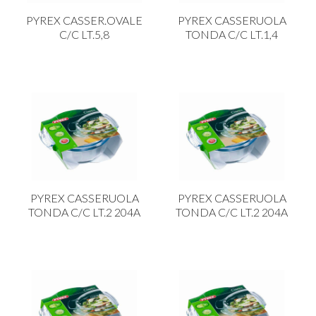
CARRELLI
PYREX CASSER.OVALE
PYREX CASSERUOLA
CARTA
C/C LT.5,8
TONDA C/C LT.1,4
COLTELLI E POSATE
COTTURA
FIORI ARTIFICIALI
FONDUES E PIETRE OLLARI
IL COCCIO
LA PASTA
PYREX CASSERUOLA
PYREX CASSERUOLA
LEGNO
TONDA C/C LT.2 204A
TONDA C/C LT.2 204A
OGGETTISTICA
OMBRELLI
PASTICCERIA
PICCOLI ELETTRODOMESTICI