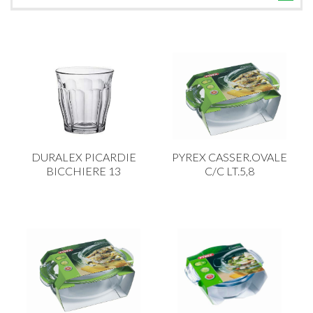
TUTTE LE CATEGORIE
ACCESSORI CUCINA
ACCESSORI TAVOLA
ACCESSORI VETRO
BAGNO
BAR
DURALEX PICARDIE
PYREX CASSER.OVALE
BILANCE
BICCHIERE 13
C/C LT.5,8
BOLLITORI E THERMOS
BRANDANI
CAFFETTERIA E RICAMBI
CALICI E BICCHIERI
CAMPEGGIO E GIARDINO