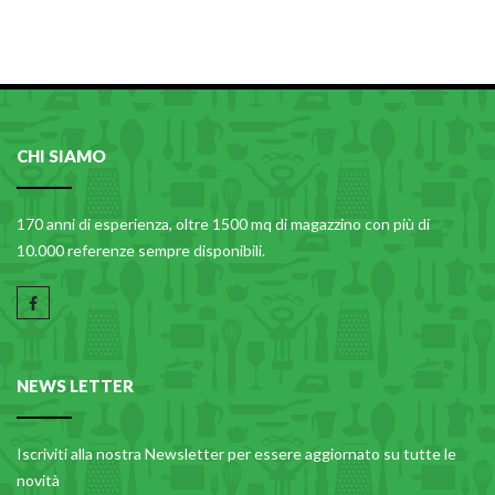
PLASTICA IN CUCINA
PORCELLANA
PULIZIA E IGIENE
SCALE E SGABELLI
CHI SIAMO
STOFFA
170 anni di esperienza, oltre 1500 mq di magazzino con più di
TENDI E STIRA
10.000 referenze sempre disponibili.
TUTTO PER L'OLIO
UTENSILI IN CUCINA
ZERBINI
NEWS LETTER
Iscriviti alla nostra Newsletter per essere aggiornato su tutte le
novità