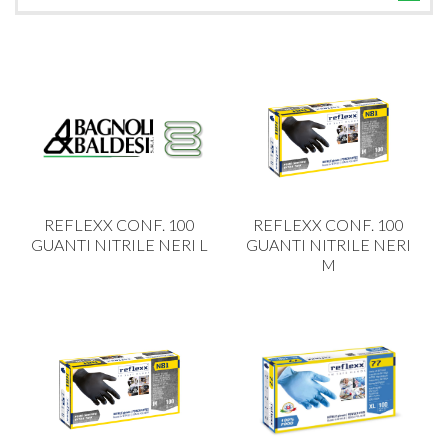
TUTTE LE CATEGORIE
ACCESSORI CUCINA
ACCESSORI TAVOLA
ACCESSORI VETRO
BAGNO
BAR
REFLEXX CONF. 100
REFLEXX CONF. 100
BILANCE
GUANTI NITRILE NERI L
GUANTI NITRILE NERI
M
BOLLITORI E THERMOS
BRANDANI
CAFFETTERIA E RICAMBI
CALICI E BICCHIERI
CAMPEGGIO E GIARDINO