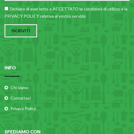
PLASTICA IN CUCINA
Dichiaro di aver letto e ACCETTATO le
condizioni di utilizzo
e la
PRIVACY POLICY relativa al vostro servizio
PORCELLANA
PULIZIA E IGIENE
ISCRIVITI
SCALE E SGABELLI
STOFFA
TENDI E STIRA
INFO
TUTTO PER L'OLIO
UTENSILI IN CUCINA
Chi siamo
ZERBINI
Contattaci
Privacy Policy
SPEDIAMO CON