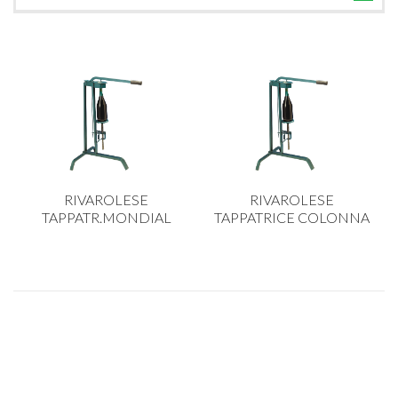
TUTTE LE CATEGORIE
ACCESSORI CUCINA
ACCESSORI TAVOLA
ACCESSORI VETRO
BAGNO
BAR
RIVAROLESE
RIVAROLESE
BILANCE
TAPPATR.MONDIAL
TAPPATRICE COLONNA
BOLLITORI E THERMOS
BRANDANI
CAFFETTERIA E RICAMBI
CALICI E BICCHIERI
CAMPEGGIO E GIARDINO