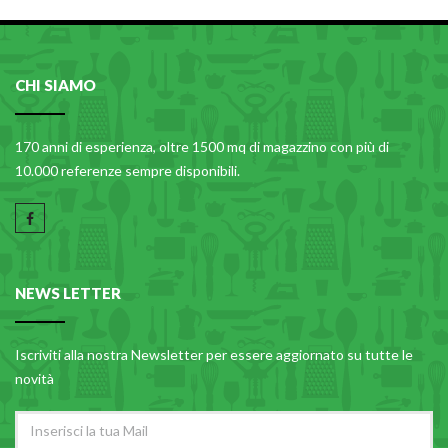
CARRELLI
CARTA
COLTELLI E POSATE
CHI SIAMO
COTTURA
170 anni di esperienza, oltre 1500 mq di magazzino con più di
FIORI ARTIFICIALI
10.000 referenze sempre disponibili.
FONDUES E PIETRE OLLARI
IL COCCIO
LA PASTA
LEGNO
NEWS LETTER
OGGETTISTICA
Iscriviti alla nostra Newsletter per essere aggiornato su tutte le
OMBRELLI
novità
PASTICCERIA
PICCOLI ELETTRODOMESTICI