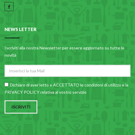
PLASTICA IN CUCINA
PORCELLANA
PULIZIA E IGIENE
NEWS LETTER
SCALE E SGABELLI
Iscriviti alla nostra Newsletter per essere aggiornato su tutte le
STOFFA
novità
TENDI E STIRA
TUTTO PER L'OLIO
UTENSILI IN CUCINA
Dichiaro di aver letto e ACCETTATO le
condizioni di utilizzo
e la
PRIVACY POLICY relativa al vostro servizio
ZERBINI
ISCRIVITI