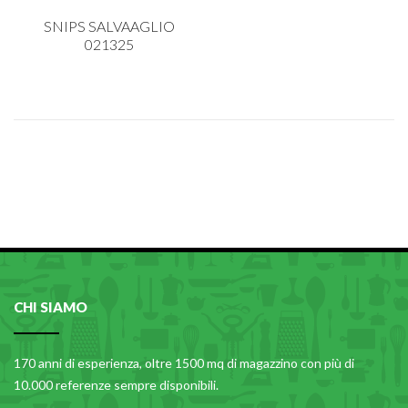
CARRELLI
SNIPS SALVAAGLIO
CARTA
021325
COLTELLI E POSATE
COTTURA
FIORI ARTIFICIALI
FONDUES E PIETRE OLLARI
IL COCCIO
LA PASTA
LEGNO
OGGETTISTICA
CHI SIAMO
OMBRELLI
170 anni di esperienza, oltre 1500 mq di magazzino con più di
PASTICCERIA
10.000 referenze sempre disponibili.
PICCOLI ELETTRODOMESTICI