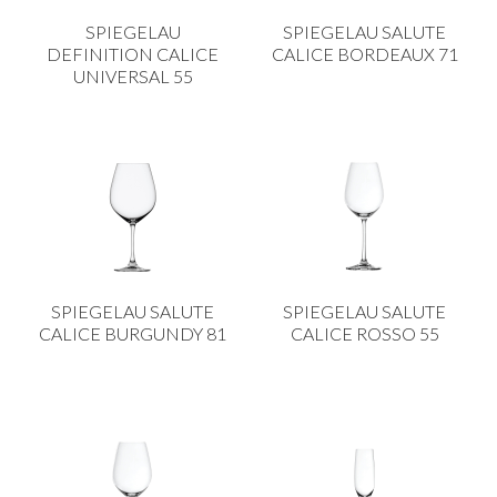
CARRELLI
SPIEGELAU
SPIEGELAU SALUTE
CARTA
DEFINITION CALICE
CALICE BORDEAUX 71
UNIVERSAL 55
COLTELLI E POSATE
COTTURA
FIORI ARTIFICIALI
FONDUES E PIETRE OLLARI
IL COCCIO
LA PASTA
SPIEGELAU SALUTE
SPIEGELAU SALUTE
LEGNO
CALICE BURGUNDY 81
CALICE ROSSO 55
OGGETTISTICA
OMBRELLI
PASTICCERIA
PICCOLI ELETTRODOMESTICI