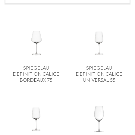
TUTTE LE CATEGORIE
ACCESSORI CUCINA
ACCESSORI TAVOLA
ACCESSORI VETRO
BAGNO
BAR
SPIEGELAU
SPIEGELAU
BILANCE
DEFINITION CALICE
DEFINITION CALICE
BORDEAUX 75
UNIVERSAL 55
BOLLITORI E THERMOS
BRANDANI
CAFFETTERIA E RICAMBI
CALICI E BICCHIERI
CAMPEGGIO E GIARDINO