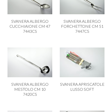
PLASTICA IN CUCINA
PORCELLANA
SVANERA ALBERGO
SVANERA ALBERGO
PULIZIA E IGIENE
CUCCHIAIONE CM 47
FORCHETTONE CM 51
7443CS
7447CS
SCALE E SGABELLI
STOFFA
TENDI E STIRA
TUTTO PER L'OLIO
UTENSILI IN CUCINA
ZERBINI
SVANERA ALBERGO
SVANERA APRISCATOLE
MESTOLO CM 10
LUSSO SOFT
7420CS