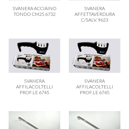
CARRELLI
SVANERA ACCIAINO
SVANERA
CARTA
TONDO CM25 6732
AFFETTAVERDURA
C/SALV. 9623
COLTELLI E POSATE
COTTURA
FIORI ARTIFICIALI
FONDUES E PIETRE OLLARI
IL COCCIO
LA PASTA
SVANERA
SVANERA
LEGNO
AFFILACOLTELLI
AFFILACOLTELLI
PROF.LE 6745
PROF.LE 6745
OGGETTISTICA
OMBRELLI
PASTICCERIA
PICCOLI ELETTRODOMESTICI