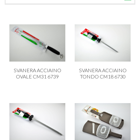
TUTTE LE CATEGORIE
ACCESSORI CUCINA
ACCESSORI TAVOLA
ACCESSORI VETRO
BAGNO
BAR
SVANERA ACCIAINO
SVANERA ACCIAINO
BILANCE
OVALE CM31 6739
TONDO CM18 6730
BOLLITORI E THERMOS
BRANDANI
CAFFETTERIA E RICAMBI
CALICI E BICCHIERI
CAMPEGGIO E GIARDINO