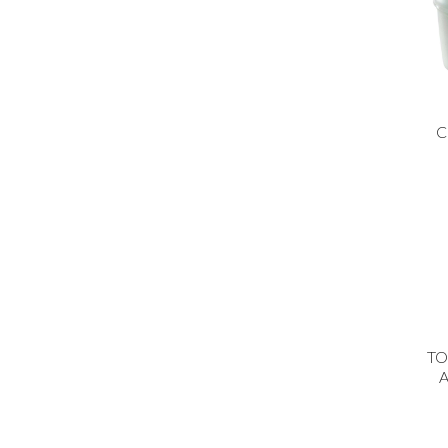
C
TO
A