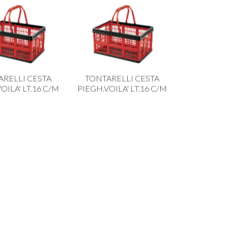
ARELLI CESTA
TONTARELLI CESTA
OILA' LT.16 C/M
PIEGH.VOILA' LT.16 C/M
RELLI CESTINO
TONTARELLI CESTINO
 GR 36X26H11
BRIO M 28X20H9,5