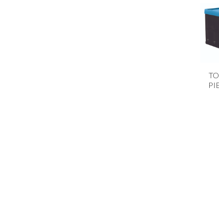
TO
PI
TON