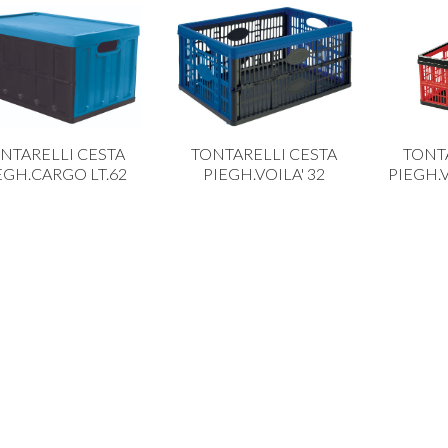
NTARELLI CESTA
TONTARELLI CESTA
TONT
EGH.CARGO LT.62
PIEGH.VOILA' 32
PIEGH.V
TARELLI CESTELLO
TONTARELLI CESTINO
TONTA
P.MOLLETTE
BRIO GR 36X26H11
BRIO