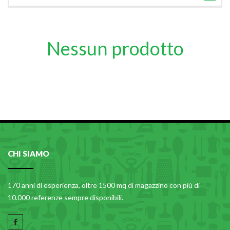
TUTTE LE CATEGORIE
ACCESSORI CUCINA
Nessun prodotto
ACCESSORI TAVOLA
ACCESSORI VETRO
BAGNO
BAR
BILANCE
BOLLITORI E THERMOS
CHI SIAMO
BRANDANI
CAFFETTERIA E RICAMBI
170 anni di esperienza, oltre 1500 mq di magazzino con più di
CALICI E BICCHIERI
10.000 referenze sempre disponibili.
CAMPEGGIO E GIARDINO