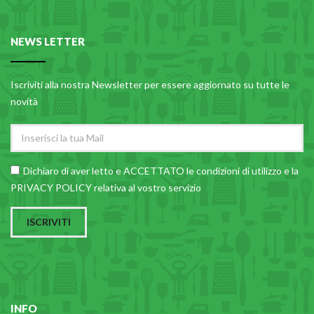
CARRELLI
CARTA
NEWS LETTER
COLTELLI E POSATE
COTTURA
Iscriviti alla nostra Newsletter per essere aggiornato su tutte le
novità
FIORI ARTIFICIALI
FONDUES E PIETRE OLLARI
IL COCCIO
Dichiaro di aver letto e ACCETTATO le
condizioni di utilizzo
e la
LA PASTA
PRIVACY POLICY relativa al vostro servizio
LEGNO
ISCRIVITI
OGGETTISTICA
OMBRELLI
PASTICCERIA
PICCOLI ELETTRODOMESTICI
INFO