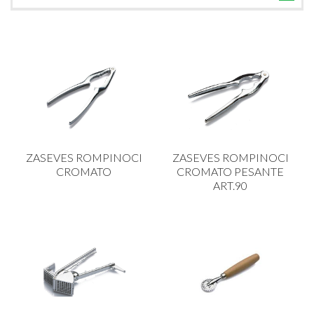
TUTTE LE CATEGORIE
ACCESSORI CUCINA
ACCESSORI TAVOLA
ACCESSORI VETRO
BAGNO
BAR
ZASEVES ROMPINOCI
ZASEVES ROMPINOCI
BILANCE
CROMATO
CROMATO PESANTE
ART.90
BOLLITORI E THERMOS
BRANDANI
CAFFETTERIA E RICAMBI
CALICI E BICCHIERI
CAMPEGGIO E GIARDINO