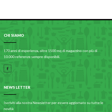
PLASTICA IN CUCINA
PORCELLANA
PULIZIA E IGIENE
SCALE E SGABELLI
CHI SIAMO
STOFFA
170 anni di esperienza, oltre 1500 mq di magazzino con più di
TENDI E STIRA
10.000 referenze sempre disponibili.
TUTTO PER L'OLIO
UTENSILI IN CUCINA
ZERBINI
NEWS LETTER
Iscriviti alla nostra Newsletter per essere aggiornato su tutte le
novità