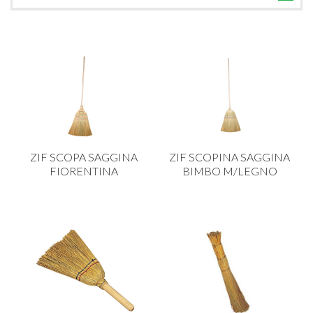
TUTTE LE CATEGORIE
ACCESSORI CUCINA
ACCESSORI TAVOLA
ACCESSORI VETRO
BAGNO
BAR
ZIF SCOPA SAGGINA
ZIF SCOPINA SAGGINA
BILANCE
FIORENTINA
BIMBO M/LEGNO
BOLLITORI E THERMOS
BRANDANI
CAFFETTERIA E RICAMBI
CALICI E BICCHIERI
CAMPEGGIO E GIARDINO