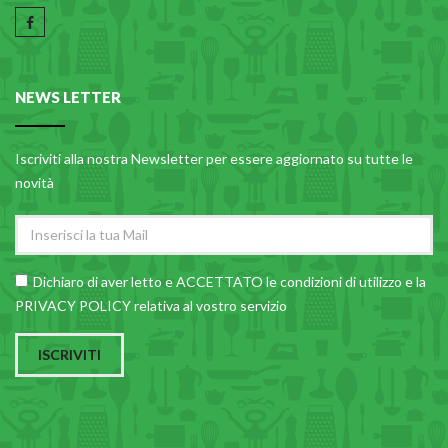
PLASTICA IN CUCINA
PORCELLANA
PULIZIA E IGIENE
NEWS LETTER
SCALE E SGABELLI
Iscriviti alla nostra Newsletter per essere aggiornato su tutte le
STOFFA
novità
TENDI E STIRA
TUTTO PER L'OLIO
UTENSILI IN CUCINA
Dichiaro di aver letto e ACCETTATO le
condizioni di utilizzo
e la
PRIVACY POLICY relativa al vostro servizio
ZERBINI
ISCRIVITI