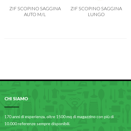
CARRELLI
ZIF SCOPINO SAGGINA
ZIF SCOPINO SAGGINA
CARTA
AUTO M/L
LUNGO
COLTELLI E POSATE
COTTURA
FIORI ARTIFICIALI
FONDUES E PIETRE OLLARI
IL COCCIO
LA PASTA
LEGNO
OGGETTISTICA
CHI SIAMO
OMBRELLI
170 anni di esperienza, oltre 1500 mq di magazzino con più di
PASTICCERIA
10.000 referenze sempre disponibili.
PICCOLI ELETTRODOMESTICI